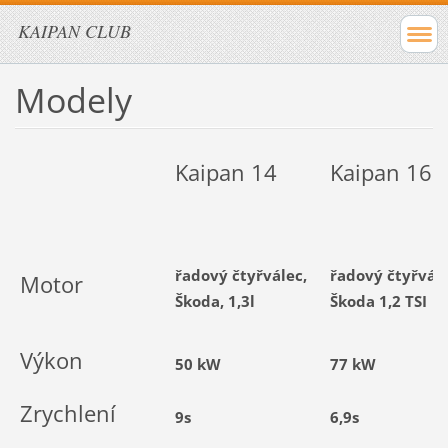
KAIPAN CLUB
Modely
Kaipan 14
Kaipan 16
řadový čtyřválec,
řadový čtyřvále
Motor
Škoda, 1,3l
Škoda 1,2 TSI
Výkon
50 kW
77 kW
Zrychlení
9s
6,9s