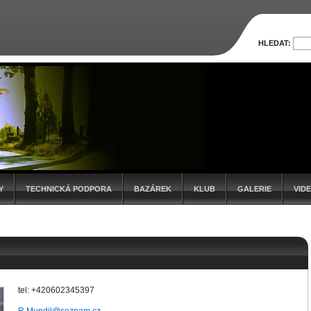
HLEDAT:
Y
TECHNICKÁ PODPORA
BAZÁREK
KLUB
GALERIE
VID
tel: +420602345397