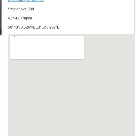
R.Mundil@seznam.cz
Smetanova 388
417 42 Krupka
50°40'58.526"N, 13°52'3.907"E