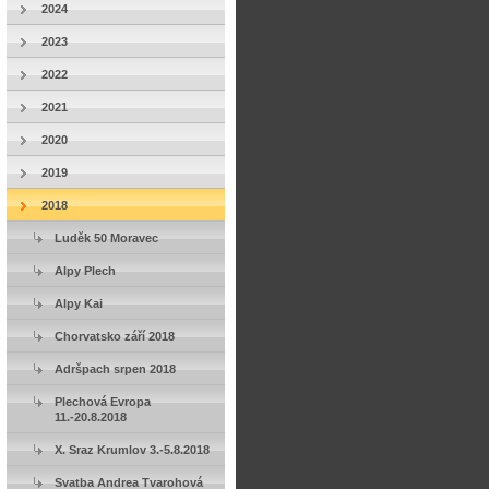
2024
2023
2022
2021
2020
2019
2018
Luděk 50 Moravec
Alpy Plech
Alpy Kai
Chorvatsko září 2018
Adršpach srpen 2018
Plechová Evropa
11.-20.8.2018
X. Sraz Krumlov 3.-5.8.2018
Svatba Andrea Tvarohová