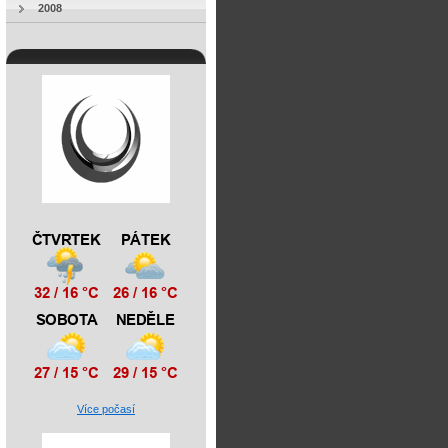
2008
Více počasí