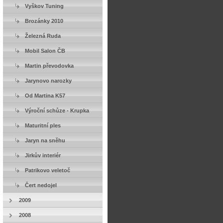
Vyškov Tuning
Brozánky 2010
Železná Ruda
Mobil Salon ČB
Martin převodovka
Jarynovo narozky
Od Martina K57
Výroční schůze - Krupka
Maturitní ples
Jaryn na sněhu
Jirkův interiér
Patrikovo veletoč
Čert nedojel
2009
2008