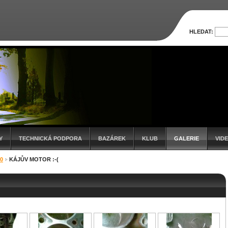
HLEDAT:
Y
TECHNICKÁ PODPORA
BAZÁREK
KLUB
GALERIE
VID
0
KÁJŮV MOTOR :-(