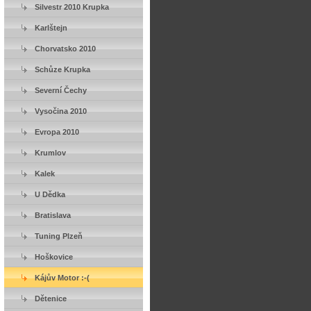
Silvestr 2010 Krupka
Karlštejn
Chorvatsko 2010
Schůze Krupka
Severní Čechy
Vysočina 2010
Evropa 2010
Krumlov
Kalek
U Dědka
Bratislava
Tuning Plzeň
Hoškovice
Kájův Motor :-(
Dětenice